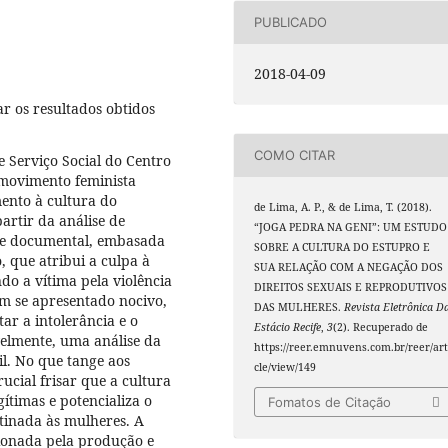
PUBLICADO
2018-04-09
ar os resultados obtidos
COMO CITAR
 Serviço Social do Centro
o movimento feminista
ento à cultura do
de Lima, A. P., & de Lima, T. (2018).
artir da análise de
“JOGA PEDRA NA GENI”: UM ESTUDO
 e documental, embasada
SOBRE A CULTURA DO ESTUPRO E
, que atribui a culpa à
SUA RELAÇÃO COM A NEGAÇÃO DOS
o a vítima pela violência
DIREITOS SEXUAIS E REPRODUTIVOS
m se apresentado nocivo,
DAS MULHERES.
Revista Eletrônica D
tar a intolerância e o
Estácio Recife
,
3
(2). Recuperado de
velmente, uma análise da
https://reer.emnuvens.com.br/reer/art
il. No que tange aos
cle/view/149
rucial frisar que a cultura
gítimas e potencializa o
Fomatos de Citação
stinada às mulheres. A
sionada pela produção e