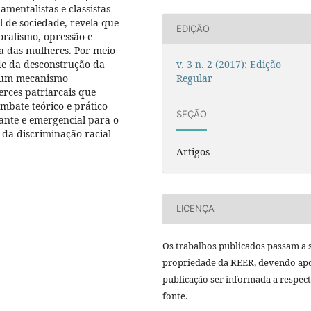
amentalistas e classistas
 de sociedade, revela que
EDIÇÃO
oralismo, opressão e
ta das mulheres. Por meio
v. 3 n. 2 (2017): Edição
ade da desconstrução da
Regular
é um mecanismo
erces patriarcais que
mbate teórico e prático
SEÇÃO
vante e emergencial para o
 da discriminação racial
Artigos
LICENÇA
Os trabalhos publicados passam a 
propriedade da REER, devendo apó
publicação ser informada a respec
fonte.