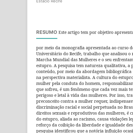
Estácio Recife
RESUMO
Este artigo tem por objetivo apresent
por meio da monografia apresentada ao curso de
Universitário do Recife, trabalho que analisou 
Marcha Mundial das Mulheres e o seu enfrentam
estupro. A pesquisa tem natureza qualitativa, a p
conteúdo, por meio da abordagem bibliográfica
na perspectiva materialista. A cultura do estupro
mulher pela conduta do homem, responsabilizand
que sofreu, é um fenômeno que cada vez mais te
perigoso e letal à vida das mulheres. Por isso, tra
preconceito contra a mulher requer, indispensa
discriminação racial e social perpetuada no Bras
direitos sexuais e reprodutivos das mulheres, é c
do estupro, aliada ao racismo, causa violações le
reforço da coibição da liberdade e igualdade de
pesquisa identificou que a notória influição oca