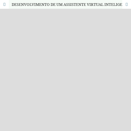
DESENVOLVIMENTO DE UM ASSISTENTE VIRTUAL INTELIGENTE PARA ATENDIMENTO INSTITUCIONAL NO IFPE